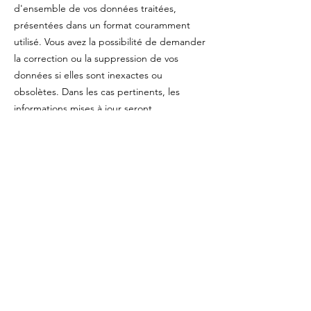
d'ensemble de vos données traitées,
présentées dans un format couramment
utilisé. Vous avez la possibilité de demander
la correction ou la suppression de vos
données si elles sont inexactes ou
obsolètes. Dans les cas pertinents, les
informations mises à jour seront
communiquées aux tiers ayant accès à ces
informations. Vous avez le droit de retirer
votre consentement à tout moment, sous
réserve de contraintes contractuelles ou
légales, et sous réserve d'un préavis
raisonnable. Les implications d'un tel retrait
vous seront expliquées. Vous avez le droit
de soumettre une objection à notre
organisation en cas de non-conformité avec
la LPRDE (Loi sur la protection des
renseignements personnels et les
documents électroniques) et, si le problème